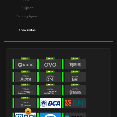
E-Sports
Sabung Ayam
Komunitas