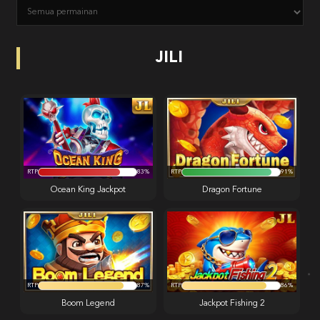
JILI
RTP
83%
RTP
91%
Ocean King Jackpot
Dragon Fortune
RTP
87%
RTP
86%
Boom Legend
Jackpot Fishing 2