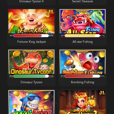
Dinosaur Tycoon II
Secret Treasure
RTP
80%
RTP
87%
Fortune King Jackpot
All-star Fishing
RTP
91%
RTP
80%
Dinosaur Tycoon
Bombing Fishing