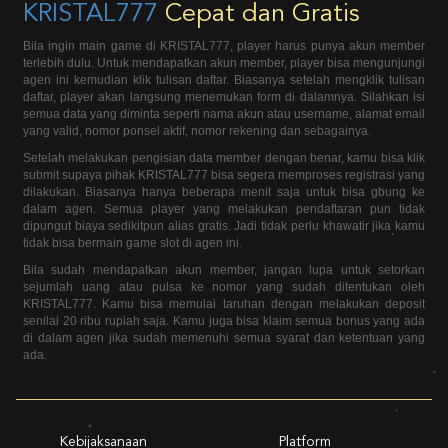
KRISTAL777
Cepat dan Gratis
Bila ingin main game di KRISTAL777, player harus punya akun member
terlebih dulu. Untuk mendapatkan akun member, player bisa mengunjungi
agen ini kemudian klik tulisan daftar. Biasanya setelah mengklik tulisan
daftar, player akan langsung menemukan form di dalamnya. Silahkan isi
semua data yang diminta seperti nama akun atau username, alamat email
yang valid, nomor ponsel aktif, nomor rekening dan sebagainya.
Setelah melakukan pengisian data member dengan benar, kamu bisa klik
submit supaya pihak KRISTAL777 bisa segera memproses registrasi yang
dilakukan. Biasanya hanya beberapa menit saja untuk bisa gbung ke
dalam agen. Semua player yang melakukan pendaftaran pun tidak
dipungut biaya sedikitpun alias gratis. Jadi tidak perlu khawatir jika kamu
tidak bisa bermain game slot di agen ini.
Bila sudah mendapatkan akun member, jangan lupa untuk setorkan
sejumlah uang atau pulsa ke nomor yang sudah ditentukan oleh
KRISTAL777. Kamu bisa memulai taruhan dengan melakukan deposit
senilai 20 ribu rupiah saja. Kamu juga bisa klaim semua bonus yang ada
di dalam agen jika sudah memenuhi semua syarat dan ketentuan yang
ada.
Kebijaksanaan
Platform