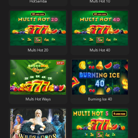
HotSamba
Multi Hot 10
Multi Hot 20
Multi Hot 40
Multi Hot Ways
Burning Ice 40