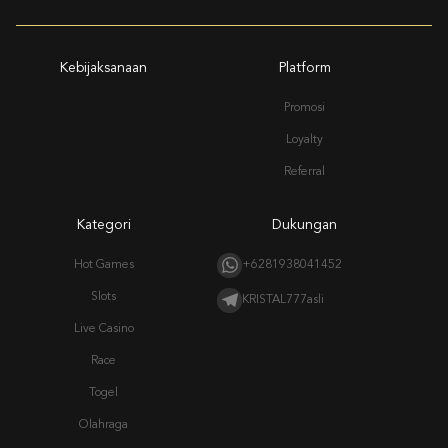
Kebijaksanaan
Platform
Promosi
Loyalty
Referral
Kategori
Dukungan
Hot Games
+6281938041452
Slots
KRISTAL777asli
Live Casino
Race
Togel
Olahraga