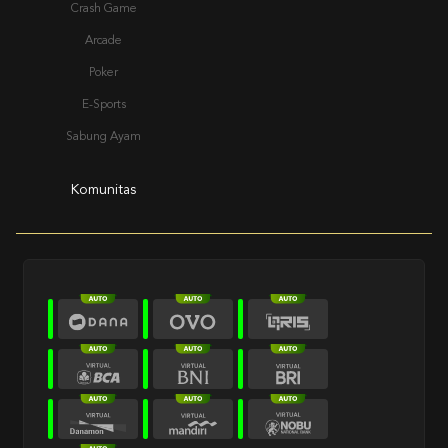
Crash Game
Arcade
Poker
E-Sports
Sabung Ayam
Komunitas