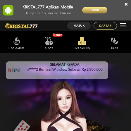
×
KRISTAL777 Aplikasi Mobile
UNDUH
Jangan tampilkan lagi hari ini
MASUK
DAFTAR
HOT GAMES
SLOTS
LIVE CASINO
RACE
SELAMAT KEPADA
ri*****2 Berhasil Withdraw Sebesar Rp 2.900.000