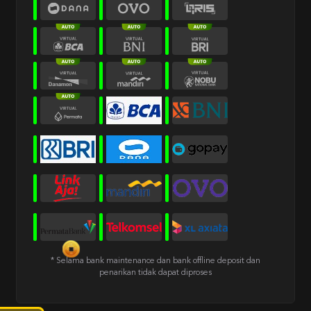
* Selama bank maintenance dan bank offline deposit dan
penarikan tidak dapat diproses