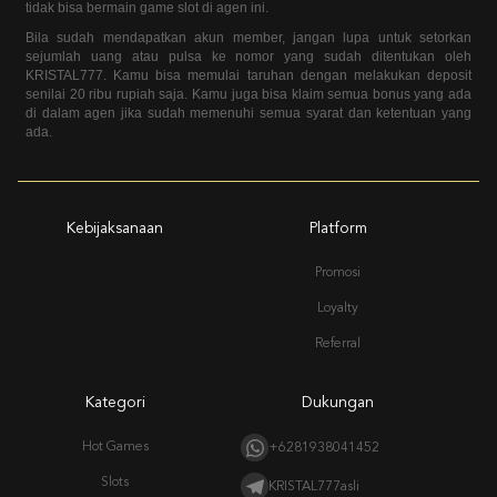
tidak bisa bermain game slot di agen ini.
Bila sudah mendapatkan akun member, jangan lupa untuk setorkan
sejumlah uang atau pulsa ke nomor yang sudah ditentukan oleh
KRISTAL777. Kamu bisa memulai taruhan dengan melakukan deposit
senilai 20 ribu rupiah saja. Kamu juga bisa klaim semua bonus yang ada
di dalam agen jika sudah memenuhi semua syarat dan ketentuan yang
ada.
Kebijaksanaan
Platform
Promosi
Loyalty
Referral
Kategori
Dukungan
Hot Games
+6281938041452
Slots
KRISTAL777asli