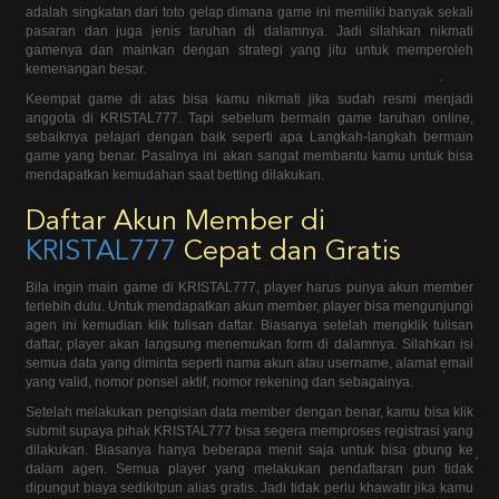
adalah singkatan dari toto gelap dimana game ini memiliki banyak sekali
pasaran dan juga jenis taruhan di dalamnya. Jadi silahkan nikmati
gamenya dan mainkan dengan strategi yang jitu untuk memperoleh
kemenangan besar.
Keempat game di atas bisa kamu nikmati jika sudah resmi menjadi
anggota di KRISTAL777. Tapi sebelum bermain game taruhan online,
sebaiknya pelajari dengan baik seperti apa Langkah-langkah bermain
game yang benar. Pasalnya ini akan sangat membantu kamu untuk bisa
mendapatkan kemudahan saat betting dilakukan.
Daftar Akun Member di
KRISTAL777
Cepat dan Gratis
Bila ingin main game di KRISTAL777, player harus punya akun member
terlebih dulu. Untuk mendapatkan akun member, player bisa mengunjungi
agen ini kemudian klik tulisan daftar. Biasanya setelah mengklik tulisan
daftar, player akan langsung menemukan form di dalamnya. Silahkan isi
semua data yang diminta seperti nama akun atau username, alamat email
yang valid, nomor ponsel aktif, nomor rekening dan sebagainya.
Setelah melakukan pengisian data member dengan benar, kamu bisa klik
submit supaya pihak KRISTAL777 bisa segera memproses registrasi yang
dilakukan. Biasanya hanya beberapa menit saja untuk bisa gbung ke
dalam agen. Semua player yang melakukan pendaftaran pun tidak
dipungut biaya sedikitpun alias gratis. Jadi tidak perlu khawatir jika kamu