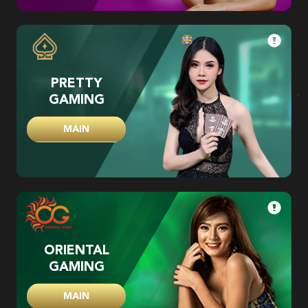
PRETTY
GAMING
MAIN
ORIENTAL
GAMING
MAIN