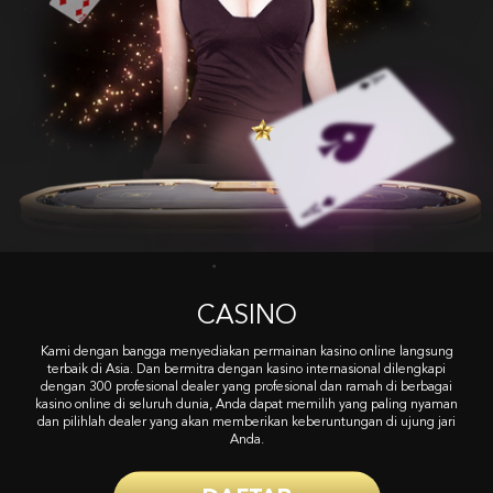
CASINO
Kami dengan bangga menyediakan permainan kasino online langsung
terbaik di Asia. Dan bermitra dengan kasino internasional dilengkapi
dengan 300 profesional dealer yang profesional dan ramah di berbagai
kasino online di seluruh dunia, Anda dapat memilih yang paling nyaman
dan pilihlah dealer yang akan memberikan keberuntungan di ujung jari
Anda.