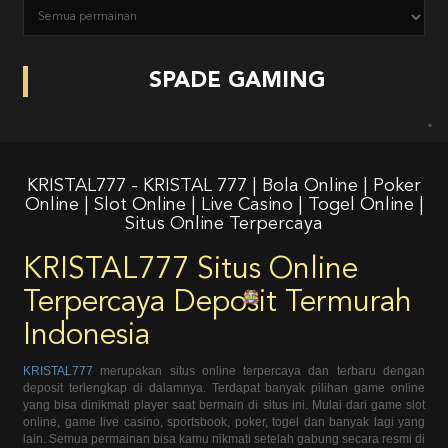
SPADE GAMING
KRISTAL777 - KRISTAL 777 | Bola Online | Poker
Online | Slot Online | Live Casino | Togel Online |
Situs Online Terpercaya
KRISTAL777 Situs Online
Terpercaya Deposit Termurah
Indonesia
KRISTAL777
merupakan situs online terpercaya dan terbaru dengan
deposit terlengkap di dalamnya. Terdapat banyak pilihan game online
yang bisa dinikmati player saat bermain di situs ini. Mulai dari game slot
online, game live casino, sportsbook, poker, togel dan banyak lagi yang
lain. Semua permainan bisa kamu nikmati setelah gabung secara resmi di