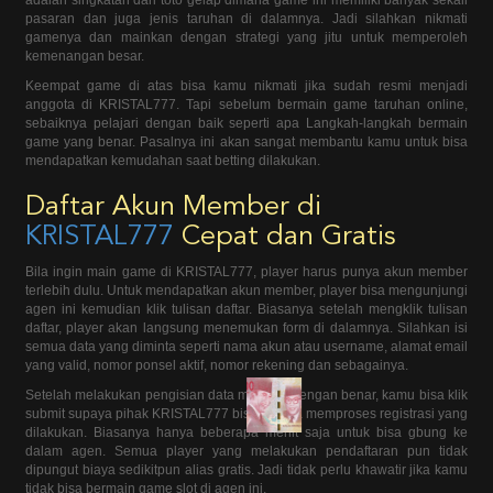
pasaran dan juga jenis taruhan di dalamnya. Jadi silahkan nikmati
gamenya dan mainkan dengan strategi yang jitu untuk memperoleh
kemenangan besar.
Keempat game di atas bisa kamu nikmati jika sudah resmi menjadi
anggota di KRISTAL777. Tapi sebelum bermain game taruhan online,
sebaiknya pelajari dengan baik seperti apa Langkah-langkah bermain
game yang benar. Pasalnya ini akan sangat membantu kamu untuk bisa
mendapatkan kemudahan saat betting dilakukan.
Daftar Akun Member di
KRISTAL777
Cepat dan Gratis
Bila ingin main game di KRISTAL777, player harus punya akun member
terlebih dulu. Untuk mendapatkan akun member, player bisa mengunjungi
agen ini kemudian klik tulisan daftar. Biasanya setelah mengklik tulisan
daftar, player akan langsung menemukan form di dalamnya. Silahkan isi
semua data yang diminta seperti nama akun atau username, alamat email
yang valid, nomor ponsel aktif, nomor rekening dan sebagainya.
Setelah melakukan pengisian data member dengan benar, kamu bisa klik
submit supaya pihak KRISTAL777 bisa segera memproses registrasi yang
dilakukan. Biasanya hanya beberapa menit saja untuk bisa gbung ke
dalam agen. Semua player yang melakukan pendaftaran pun tidak
dipungut biaya sedikitpun alias gratis. Jadi tidak perlu khawatir jika kamu
tidak bisa bermain game slot di agen ini.