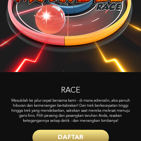
RACE
Masukilah ke jalur cepat bersama kami - di mana adrenalin, aksi-penuh
hiburan dan kemenangan bertabrakan! Dari trek berkecepatan tinggi
hingga trek yang mendebarkan, saksikan saat mereka melesat menuju
garis finis. Pilih pesaing dan pasangkan taruhan Anda, rasakan
ketegangannya setiap detik - dan menangkan lombanya!
DAFTAR