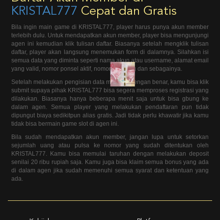
KRISTAL777
Cepat dan Gratis
Bila ingin main game di KRISTAL777, player harus punya akun member
terlebih dulu. Untuk mendapatkan akun member, player bisa mengunjungi
agen ini kemudian klik tulisan daftar. Biasanya setelah mengklik tulisan
daftar, player akan langsung menemukan form di dalamnya. Silahkan isi
semua data yang diminta seperti nama akun atau username, alamat email
yang valid, nomor ponsel aktif, nomor rekening dan sebagainya.
Setelah melakukan pengisian data member dengan benar, kamu bisa klik
submit supaya pihak KRISTAL777 bisa segera memproses registrasi yang
dilakukan. Biasanya hanya beberapa menit saja untuk bisa gbung ke
dalam agen. Semua player yang melakukan pendaftaran pun tidak
dipungut biaya sedikitpun alias gratis. Jadi tidak perlu khawatir jika kamu
tidak bisa bermain game slot di agen ini.
Bila sudah mendapatkan akun member, jangan lupa untuk setorkan
sejumlah uang atau pulsa ke nomor yang sudah ditentukan oleh
KRISTAL777. Kamu bisa memulai taruhan dengan melakukan deposit
senilai 20 ribu rupiah saja. Kamu juga bisa klaim semua bonus yang ada
di dalam agen jika sudah memenuhi semua syarat dan ketentuan yang
ada.