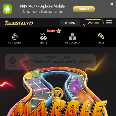
×
KRISTAL777 Aplikasi Mobile
UNDUH
Jangan tampilkan lagi hari ini
MASUK
DAFTAR
HOT GAMES
SLOTS
LIVE CASINO
RACE
SELAMAT KEPADA
ra*****7 Berhasil Withdraw Sebesar Rp 1.037.000