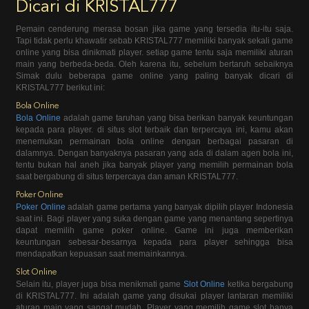
Dicari di KRISTAL777
Pemain cenderung merasa bosan jika game yang tersedia itu-itu saja.
Tapi tidak perlu khawatir sebab KRISTAL777 memiliki banyak sekali game
online yang bisa dinikmati player. setiap game tentu saja memiliki aturan
main yang berbeda-beda. Oleh karena itu, sebelum bertaruh sebaiknya
Simak dulu beberapa game online yang paling banyak dicari di
KRISTAL777 berikut ini:
Bola Online
Bola Online
adalah game taruhan yang bisa berikan banyak keuntungan
kepada para player. di situs slot terbaik dan terpercaya ini, kamu akan
menemukan permainan bola online dengan berbagai pasaran di
dalamnya. Dengan banyaknya pasaran yang ada di dalam agen bola ini,
tentu bukan hal aneh jika banyak player yang memilih permainan bola
saat bergabung di situs terpercaya dan aman KRISTAL777.
Poker Online
Poker Online
adalah game pertama yang banyak dipilih player Indonesia
saat ini. Bagi player yang suka dengan game yang menantang sepertinya
dapat memilih game poker online. Game ini juga memberikan
keuntungan sebesar-besarnya kepada para player sehingga bisa
mendapatkan kepuasan saat memainkannya.
Slot Online
Selain itu, player juga bisa menikmati game
Slot Online
ketika bergabung
di KRISTAL777. Ini adalah game yang disukai player lantaran memiliki
aturan main yang sangat mudah. Player yang memilih game slot hanya