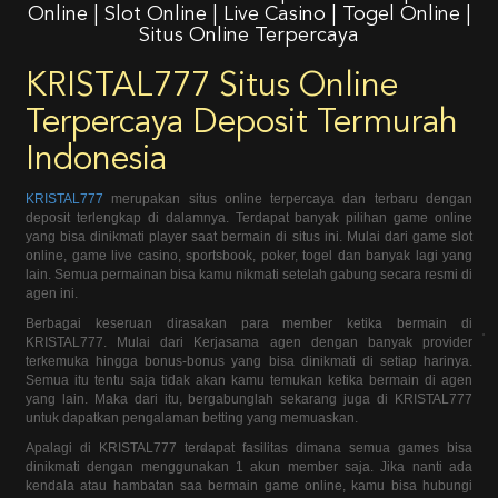
Online | Slot Online | Live Casino | Togel Online |
Situs Online Terpercaya
KRISTAL777 Situs Online
Terpercaya Deposit Termurah
Indonesia
KRISTAL777
merupakan situs online terpercaya dan terbaru dengan
deposit terlengkap di dalamnya. Terdapat banyak pilihan game online
yang bisa dinikmati player saat bermain di situs ini. Mulai dari game slot
online, game live casino, sportsbook, poker, togel dan banyak lagi yang
lain. Semua permainan bisa kamu nikmati setelah gabung secara resmi di
agen ini.
Berbagai keseruan dirasakan para member ketika bermain di
KRISTAL777. Mulai dari Kerjasama agen dengan banyak provider
terkemuka hingga bonus-bonus yang bisa dinikmati di setiap harinya.
Semua itu tentu saja tidak akan kamu temukan ketika bermain di agen
yang lain. Maka dari itu, bergabunglah sekarang juga di KRISTAL777
untuk dapatkan pengalaman betting yang memuaskan.
Apalagi di KRISTAL777 terdapat fasilitas dimana semua games bisa
dinikmati dengan menggunakan 1 akun member saja. Jika nanti ada
kendala atau hambatan saa bermain game online, kamu bisa hubungi