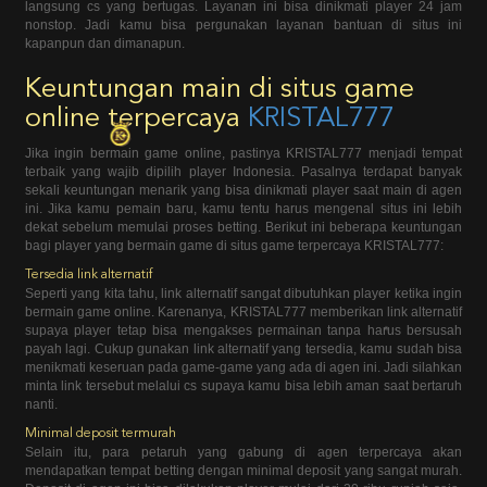
langsung cs yang bertugas. Layanan ini bisa dinikmati player 24 jam
nonstop. Jadi kamu bisa pergunakan layanan bantuan di situs ini
kapanpun dan dimanapun.
Keuntungan main di situs game
online terpercaya
KRISTAL777
Jika ingin bermain game online, pastinya KRISTAL777 menjadi tempat
terbaik yang wajib dipilih player Indonesia. Pasalnya terdapat banyak
sekali keuntungan menarik yang bisa dinikmati player saat main di agen
ini. Jika kamu pemain baru, kamu tentu harus mengenal situs ini lebih
dekat sebelum memulai proses betting. Berikut ini beberapa keuntungan
bagi player yang bermain game di situs game terpercaya KRISTAL777:
Tersedia link alternatif
Seperti yang kita tahu, link alternatif sangat dibutuhkan player ketika ingin
bermain game online. Karenanya, KRISTAL777 memberikan link alternatif
supaya player tetap bisa mengakses permainan tanpa harus bersusah
payah lagi. Cukup gunakan link alternatif yang tersedia, kamu sudah bisa
menikmati keseruan pada game-game yang ada di agen ini. Jadi silahkan
minta link tersebut melalui cs supaya kamu bisa lebih aman saat bertaruh
nanti.
Minimal deposit termurah
Selain itu, para petaruh yang gabung di agen terpercaya akan
mendapatkan tempat betting dengan minimal deposit yang sangat murah.