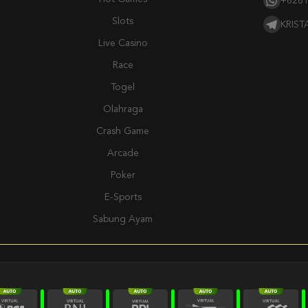
+6281
Slots
KRISTA
Live Casino
Race
Togel
Olahraga
Crash Game
Arcade
Poker
E-Sports
Sabung Ayam