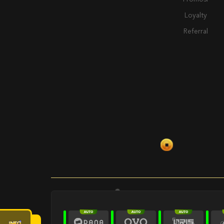
Loyalty
Referral