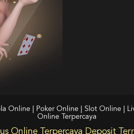
 Online | Poker Online | Slot Online | Li
Online Terpercaya
us Online Terpercaya Deposit Ter