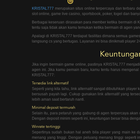
KRISTAL777
merupakan situs online terpercaya dan terbaru den
slot online, game live casino, sportsbook, poker, togel dan ba
Berbagai keseruan dirasakan para member ketika bermain di K
tentu saja tidak akan kamu temukan ketika bermain di agen ya
Apalagi di KRISTAL777 terdapat fasilitas dimana semua game
langsung cs yang bertugas. Layanan ini bisa dinikmati player 
Keuntungan
Jika ingin bermain game online, pastinya KRISTAL777 menjadi t
agen ini. Jika kamu pemain baru, kamu tentu harus mengenal s
KRISTAL777:
Tersedia link alternatif
Seperti yang kita tahu, link alternatif sangat dibutuhkan pla
bersusah payah lagi. Cukup gunakan link alternatif yang ters
lebih aman saat bertaruh nanti.
Minimal deposit termurah
Selain itu, para petaruh yang gabung di agen terpercaya akan 
Dengan deposit minim seperti ini, keuntungan besar bisa denga
Winrate tertinggi
Sepertinya sudah bukan hal aneh bila player yang main ke
menang yang tinggi. Dengan peluang menang tinggi seperti 