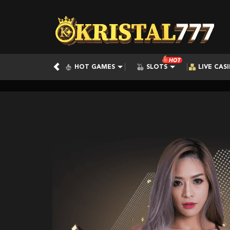
HOT GAMES
SLOTS
LIVE CAS
SELAMAT KEPADA
qo****t Berhasil Withdraw Sebesar Rp 1.850.000