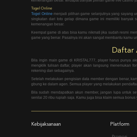
kemenangan besar. terdapat banyak pilihan game live casino yang
Togel Online
Togel Online
menjadi pilihan game selanjutnya yang sayang u
singkatan dari toto gelap dimana game ini memiliki banyak 
kemenangan besar.
Keempat game di atas bisa kamu nikmati jika sudah resmi men
game yang benar. Pasalnya ini akan sangat membantu kamu un
Daftar
Bila ingin main game di KRISTAL777, player harus punya aku
mengklik tulisan daftar, player akan langsung menemukan fo
rekening dan sebagainya.
Setelah melakukan pengisian data member dengan benar, kamu
gbung ke dalam agen. Semua player yang melakukan pendaftaran p
Bila sudah mendapatkan akun member, jangan lupa untuk se
senilai 20 ribu rupiah saja. Kamu juga bisa klaim semua bonu
Kebijaksanaan
Platform
Promosi