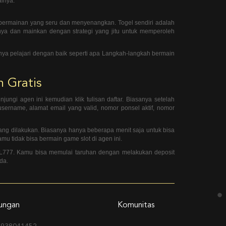
ainya.
 permainan yang seru dan menyenangkan. Togel sendiri adalah
enya dan mainkan dengan strategi yang jitu untuk memperoleh
nya pelajari dengan baik seperti apa Langkah-langkah bermain
 Gratis
ngi agen ini kemudian klik tulisan daftar. Biasanya setelah
sername, alamat email yang valid, nomor ponsel aktif, nomor
ng dilakukan. Biasanya hanya beberapa menit saja untuk bisa
mu tidak bisa bermain game slot di agen ini.
AL777. Kamu bisa memulai taruhan dengan melakukan deposit
da.
ungan
Komunitas