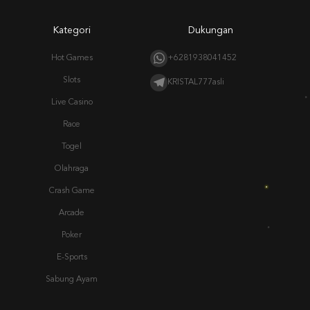
Kategori
Dukungan
Hot Games
+6281938041452
Slots
KRISTAL777asli
Live Casino
Race
Togel
Olahraga
Crash Game
Arcade
Poker
E-Sports
Sabung Ayam