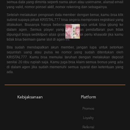
semua data yang diminta seperti nama akun atau username, alamat email
yang valid, nomor ponsel aktif, nomor rekening dan sebagainya.
Setelah melakukan pengisian data member dengan benar, kamu bisa klik
submit supaya pihak KRISTAL777 bisa segera memproses registrasi yang
dilakukan. Biasanya hanya beberapa menit saja untuk bisa gbung ke
dalam agen. Semua player yang melakukan pendaftaran pun tidak
dipungut biaya sedikitpun alias gratis. Jadi tidak perlu khawatir jika kamu
tidak bisa bermain game slot di agen ini.
Bila sudah mendapatkan akun member, jangan lupa untuk setorkan
sejumlah uang atau pulsa ke nomor yang sudah ditentukan oleh
KRISTAL777. Kamu bisa memulai taruhan dengan melakukan deposit
senilai 20 ribu rupiah saja. Kamu juga bisa klaim semua bonus yang ada
di dalam agen jika sudah memenuhi semua syarat dan ketentuan yang
ada.
Kebijaksanaan
Platform
Promosi
Loyalty
Referral