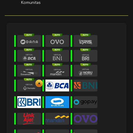
Komunitas